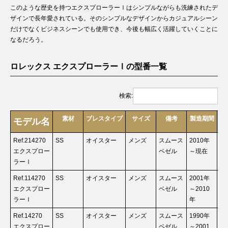
このような歴史を持つエクスプローラーⅠはシンプルながらも洗練されたデ
ザインで長年愛されている。そのシンプルなデザインからカジュアルシーン
だけでなくビジネスシーンでも使用でき、今後も幅広く活躍していくことに
なるだろう。
ロレックス エクスプローラーⅠの型番一覧
検索:
素材
ブレスタイプ
サイズ
備考
製造期間
買
モデル名
Ref.214270
SS
オイスター
メンズ
スムース
2010年
お
エクスプロー
ベゼル
～現在
ラーⅠ
Ref.114270
SS
オイスター
メンズ
スムース
2001年
お
エクスプロー
ベゼル
～2010
ラーⅠ
年
Ref.14270
SS
オイスター
メンズ
スムース
1990年
お
エクスプロー
ベゼル
～2001