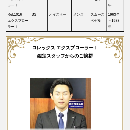
ラーⅠ
年
Ref.1016
SS
オイスター
メンズ
スムース
1963年
お
エクスプロー
ベゼル
～1988
ラーⅠ
年
ロレックス エクスプローラーⅠ
鑑定スタッフからのご挨拶