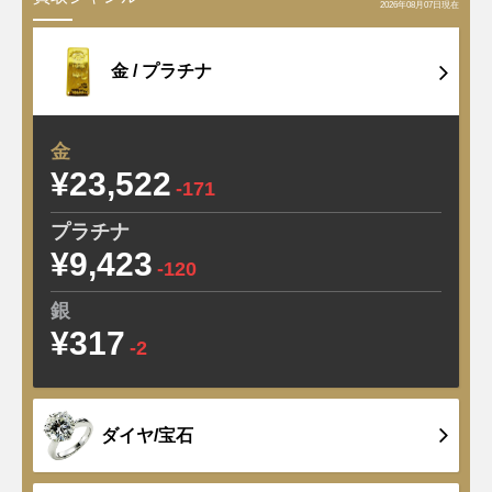
2026年08月07日現在
金 /
プラチナ
金
¥23,522
-171
プラチナ
¥9,423
-120
銀
¥317
-2
ダイヤ/宝石