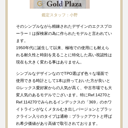
鑑定スタッフ：小野
そのシンプルながら精錬されたデザインのエクスプロ
ーラーⅠは探検家の為に作られたモデルと言われてい
ます。
1950年代に誕生して以来、極地での使用にも耐えら
れる耐久性と時刻を見ることに特化した高い視認性は
現在も大きく変わる事はありません。
シンプルなデザインなのでTPO選ばず色々な場面で
使用できる時計として1本は持っておいた方が良いと
ロレックス愛好家からの人気が高く、中古市場でも大
変人気のあるモデルでございます。特にRef.14270と
Ref.114270でみられるインデックスの「369」のホワ
イトラインがなくメタルむき出しバージョンとブラッ
クライン入りのタイプは通称：ブラックアウトと呼ば
れ希少価値があり高値で取引されております。