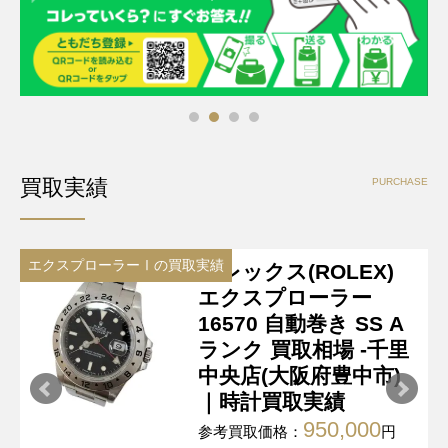
買取実績
PURCHASE
エクスプローラーⅠの買取実績
エ
ロレックス(ROLEX)
エクスプローラー
16570 自動巻き SS A
ランク 買取相場 -千里
中央店(大阪府豊中市)
｜時計買取実績
950,000
参考買取価格：
円