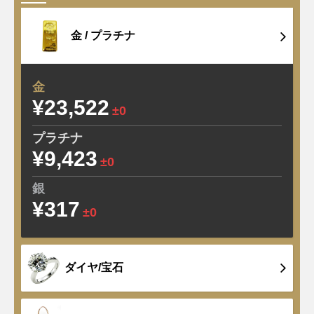
金 /
プラチナ
金
¥23,522
±0
プラチナ
¥9,423
±0
銀
¥317
±0
ダイヤ/宝石