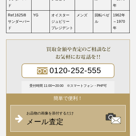
ド
年
Ref.1625/8
YG
オイスター
メンズ
回転ベゼ
1962年
お
サンダーバー
ジュビリー
ル
～1970
ド
プレジデント
年
0120-252-555
受付時間 11:00〜20:00
スマートフォン・PHP可
簡単で便利！
お品物の画像を添付するだけ
メール査定