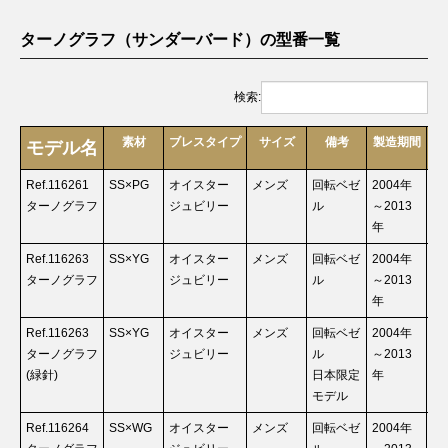
ターノグラフ（サンダーバード）の型番一覧
検索:
素材
ブレスタイプ
サイズ
備考
製造期間
買
モデル名
Ref.116261
SS×PG
オイスター
メンズ
回転ベゼ
2004年
お
ターノグラフ
ジュビリー
ル
～2013
年
Ref.116263
SS×YG
オイスター
メンズ
回転ベゼ
2004年
お
ターノグラフ
ジュビリー
ル
～2013
年
Ref.116263
SS×YG
オイスター
メンズ
回転ベゼ
2004年
お
ターノグラフ
ジュビリー
ル
～2013
(緑針)
日本限定
年
モデル
Ref.116264
SS×WG
オイスター
メンズ
回転ベゼ
2004年
お