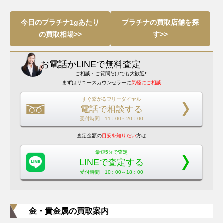
9,423
円/g
今日のプラチナ1gあたり
プラチナの買取店舗を探
の買取相場>>
す>>
お電話
か
LINEで無料査定
ご相談・ご質問だけでも大歓迎!!
まずはリユースカウンセラーに
気軽にご相談
すぐ繋がるフリーダイヤル
電話で相談する
受付時間 11：00～20：00
査定金額の
目安を知りたい
方は
最短5分で査定
LINEで査定する
受付時間 10：00～18：00
金・貴金属の買取案内