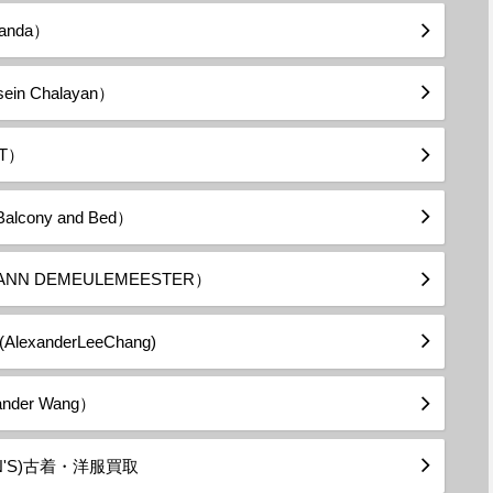
anda）
 Chalayan）
T）
ony and Bed）
 DEMEULEMEESTER）
anderLeeChang)
er Wang）
N'S)古着・洋服買取