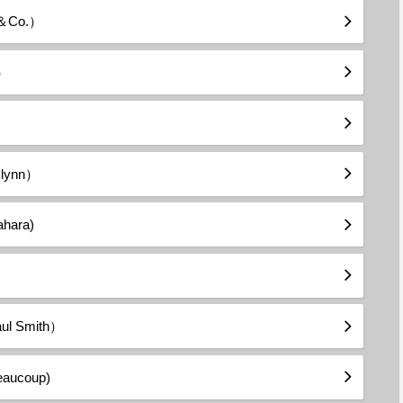
Co.）
r）
ynn）
ara)
 Smith）
ucoup)