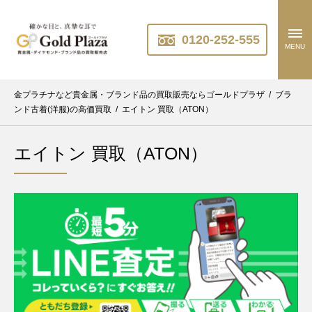
0120-252-555
MENU
金プラチナなど貴金属・ブランド品の買取販売ならゴールドプラザ
/
ブラ
ンド古着(洋服)の高価買取
/
エイトン 買取（ATON）
エイトン 買取（ATON）