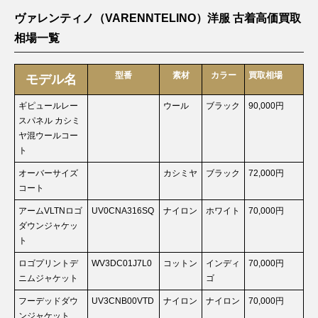
ヴァレンティノ（VARENNTELINO）洋服 古着高価買取
相場一覧
型番
素材
カラー
買取相場
モデル名
ギピュールレー
ウール
ブラック
90,000円
スパネル カシミ
ヤ混ウールコー
ト
オーバーサイズ
カシミヤ
ブラック
72,000円
コート
アームVLTNロゴ
UV0CNA316SQ
ナイロン
ホワイト
70,000円
ダウンジャケッ
ト
ロゴプリントデ
WV3DC01J7L0
コットン
インディ
70,000円
ニムジャケット
ゴ
フーデッドダウ
UV3CNB00VTD
ナイロン
ナイロン
70,000円
ンジャケット