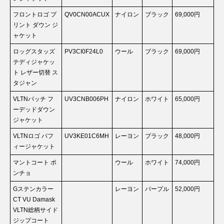
フロントロゴ プ
QV0CN00ACUX
ナイロン
ブラック
69,000円
リント ダウン ジ
ャケット
ロッグスタッズ
PV3CI0F24L0
ウール
ブラック
69,000円
テディジャケッ
ト レザー切替 ス
タジャン
VLTNパッチ フ
UV3CNB006PH
ナイロン
ホワイト
65,000円
ーデッドダウン
ジャケット
VLTNロゴ パフ
UV3KE01C6MH
レーヨン
ブラック
48,000円
ィージャケット
マントコート ポ
ウール
ホワイト
74,000円
ンチョ
Gステンカラー
レーヨン
パープル
52,000円
CT VU Damask
VLTN総柄サイド
ジップコート