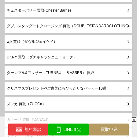
チェスターバリー 買取(Chester Barrie)
ダブルスタンダードクロージング 買取（DOUBLESTANDARDCLOTHING）
wjk 買取（ダヴルジェイケイ）
DKNY 買取（ダナキャランニューヨーク）
ターンブル&アッサー（TURNBULL & ASSER） 買取
クリスマスプレゼントやご褒美にもぴったりなパーカー10選
ズッカ 買取（ZUCCa）
カナーリ 買取（CANALI）
✕
無料相談
LINE査定
買取申込
オンボード 買取（On Board）