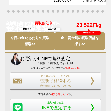
2026.08.07
天王寺あべの店
金相場高騰につき
円/g
\買取強化中/
円/g
11,965
16,190
23,522
円/g
金相場速報
2024年8月
2025年8月
2026年8月7日
今日の金1gあたりの買取
金・貴金属の買取店舗を
相場>>
探す>>
お電話
か
LINEで無料査定
ご相談・ご質問だけでも大歓迎!!
まずはリユースカウンセラーに
気軽にご相談
すぐ繋がるフリーダイヤル
電話で相談する
受付時間 11：00～20：00
査定金額の
目安を知りたい
方は
最短5分で査定
LINEで査定する