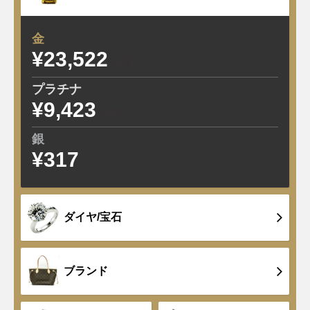
金
¥23,522
-171
プラチナ
¥9,423
-120
銀
¥317
-2
ダイヤ/宝石
ブランド