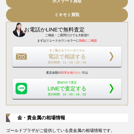
ポメラート買取
ミキモト買取
お電話
か
LINEで無料査定
ご相談・ご質問だけでも大歓迎!!
まずはリユースカウンセラーに
気軽にご相談
すぐ繋がるフリーダイヤル
電話で相談する
受付時間 11：00～20：00
査定金額の
目安を知りたい
方は
最短5分で査定
LINEで査定する
受付時間 10：00～18：00
金・貴金属の相場情報
ゴールドプラザがご提供している貴金属の相場情報です。