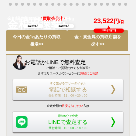
金相場高騰につき
円/g
\買取強化中/
円/g
11,965
16,190
23,522
円/g
金相場速報
2024年8月
2025年8月
2026年8月7日
今日の金1gあたりの買取
金・貴金属の買取店舗を
相場>>
探す>>
お電話
か
LINEで無料査定
ご相談・ご質問だけでも大歓迎!!
まずはリユースカウンセラーに
気軽にご相談
すぐ繋がるフリーダイヤル
電話で相談する
受付時間 11：00～20：00
査定金額の
目安を知りたい
方は
最短5分で査定
LINEで査定する
受付時間 10：00～18：00