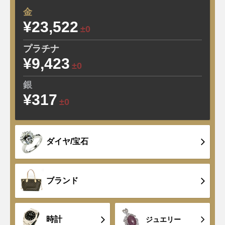
金
¥23,522
±0
プラチナ
¥9,423
±0
銀
¥317
±0
ダイヤ/宝石
ブランド
時計
ジュエリー