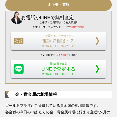
ミキモト買取
お電話
か
LINEで無料査定
ご相談・ご質問だけでも大歓迎!!
まずはリユースカウンセラーに
気軽にご相談
すぐ繋がるフリーダイヤル
電話で相談する
受付時間 11：00～20：00
査定金額の
目安を知りたい
方は
最短5分で査定
LINEで査定する
受付時間 10：00～18：00
金・貴金属の相場情報
ゴールドプラザがご提供している貴金属の相場情報です。
各金種の今日の1gあたりの金・貴金属相場に始まり直近3か月の