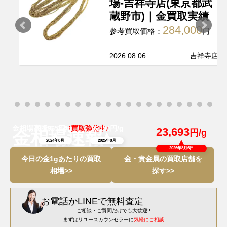
場-吉祥寺店(東京都武
蔵野市)｜金買取実績
284,000
参考買取価格：
円
2026.08.06
吉祥寺店
金相場高騰につき
円/g
\買取強化中/
円/g
11,965
16,190
23,693
円/g
金相場速報
2024年8月
2025年8月
2026年8月6日
今日の金1gあたりの買取
金・貴金属の買取店舗を
相場>>
探す>>
お電話
か
LINEで無料査定
ご相談・ご質問だけでも大歓迎!!
まずはリユースカウンセラーに
気軽にご相談