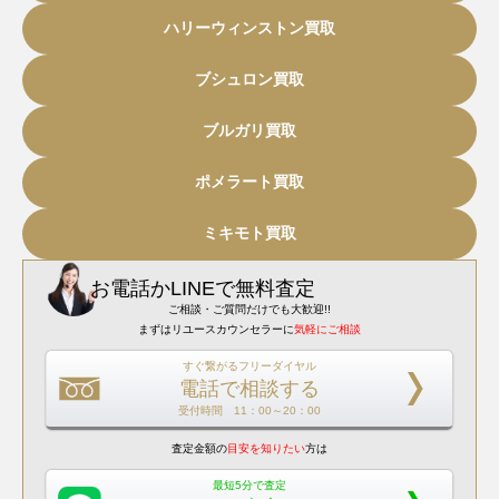
ハリーウィンストン買取
ブシュロン買取
ブルガリ買取
ポメラート買取
ミキモト買取
お電話
か
LINEで無料査定
ご相談・ご質問だけでも大歓迎!!
まずはリユースカウンセラーに
気軽にご相談
すぐ繋がるフリーダイヤル
電話で相談する
受付時間 11：00～20：00
査定金額の
目安を知りたい
方は
最短5分で査定