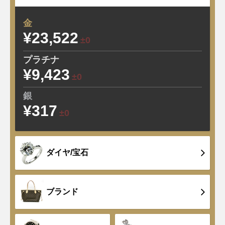
金
¥23,522
±0
プラチナ
¥9,423
±0
銀
¥317
±0
ダイヤ/宝石
ブランド