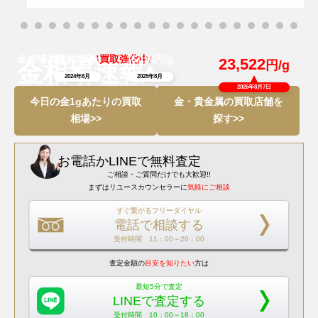
金相場高騰につき
円/g
\買取強化中/
円/g
11,965
16,190
23,522
円/g
金相場速報
2024年8月
2025年8月
2026年8月7日
今日の金1gあたりの買取
金・貴金属の買取店舗を
相場>>
探す>>
お電話
か
LINEで無料査定
ご相談・ご質問だけでも大歓迎!!
まずはリユースカウンセラーに
気軽にご相談
すぐ繋がるフリーダイヤル
電話で相談する
受付時間 11：00～20：00
査定金額の
目安を知りたい
方は
最短5分で査定
LINEで査定する
受付時間 10：00～18：00