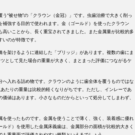
覆う“被せ物”の「クラウン（金冠）」です。虫歯治療で大きく削っ
を補強する目的で使われます。金（ゴールド）を使ったクラウン
も高いことから、長く重宝されてきました。また金属量が比較的多
すいのが特徴です。
橋を架けるように連結した「ブリッジ」があります。複数の歯にま
ーツとして見た場合の重量が大きく、まとまった評価につながるケ
分へ入れる詰め物です。クラウンのように歯全体を覆うものではな
点あたりの重量は比較的軽くなりがちです。ただし、インレーであ
の価値はあります。小さなものだからといって処分してしまわず、
。
属を使ったものです。金属を使うことで薄く、強く、装着感に優れ
ールド）を使用した金属床義歯は、金属部分の面積が比較的大きく
でも重量面で評価されやすい種類といえるでしょう。