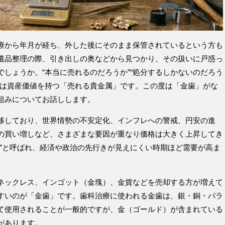
療から年月が経ち、外した後にそのまま保管されているという方も
遺品整理の際、引き出しの奥などから見つかり、その扱いに戸惑っ
しょうか。“本当に売れるのだろうか”“処分するしかないのだろう
歯は資産価値を持つ「売れる貴金属」です。この度は「金歯」がな
組みについてお話しします。
移しており、世界情勢の不安定化、インフレへの警戒、円安の進
の買い増しなど、さまざまな要因が重なり価格は大きく上昇してき
金”と呼ばれ、経済や政治の先行きが見えにくい時期ほど需要が高ま
ネックレス、インゴット（金塊）、金貨などを売却する方が増えて
すいのが「金歯」です。歯科治療に使われる金歯は、銀・銅・パラ
て使用されることが一般的ですが、金（ゴールド）が含まれている
があります。